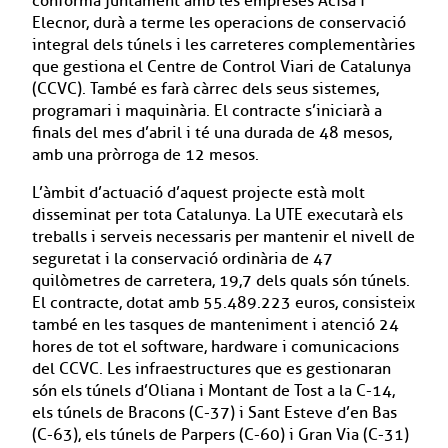
conforma juntament amb les empreses Acisa i
Elecnor, durà a terme les operacions de conservació
integral dels túnels i les carreteres complementàries
que gestiona el Centre de Control Viari de Catalunya
(CCVC). També es farà càrrec dels seus sistemes,
programari i maquinària. El contracte s’iniciarà a
finals del mes d’abril i té una durada de 48 mesos,
amb una pròrroga de 12 mesos.
L’àmbit d’actuació d’aquest projecte està molt
disseminat per tota Catalunya. La UTE executarà els
treballs i serveis necessaris per mantenir el nivell de
seguretat i la conservació ordinària de 47
quilòmetres de carretera, 19,7 dels quals són túnels.
El contracte, dotat amb 55.489.223 euros, consisteix
també en les tasques de manteniment i atenció 24
hores de tot el software, hardware i comunicacions
del CCVC. Les infraestructures que es gestionaran
són els túnels d’Oliana i Montant de Tost a la C-14,
els túnels de Bracons (C-37) i Sant Esteve d’en Bas
(C-63), els túnels de Parpers (C-60) i Gran Via (C-31)