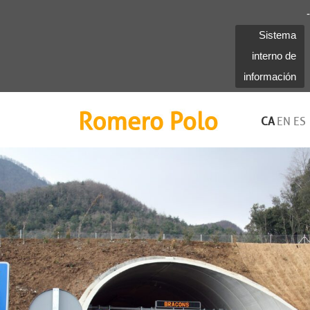
-
Sistema
interno de
información
Romero Polo
CA
EN
ES