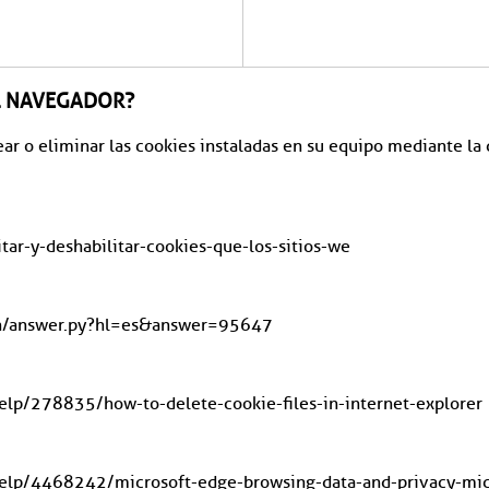
L NAVEGADOR?
uear o eliminar las cookies instaladas en su equipo mediante l
itar-y-deshabilitar-cookies-que-los-sitios-we
in/answer.py?hl=es&answer=95647
help/278835/how-to-delete-cookie-files-in-internet-explorer
help/4468242/microsoft-edge-browsing-data-and-privacy-mic