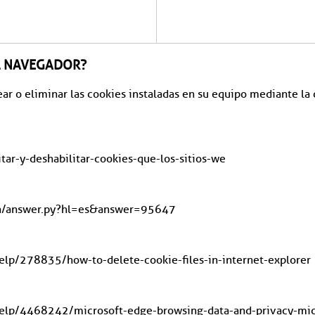
L NAVEGADOR?
uear o eliminar las cookies instaladas en su equipo mediante l
itar-y-deshabilitar-cookies-que-los-sitios-we
in/answer.py?hl=es&answer=95647
help/278835/how-to-delete-cookie-files-in-internet-explorer
help/4468242/microsoft-edge-browsing-data-and-privacy-mic