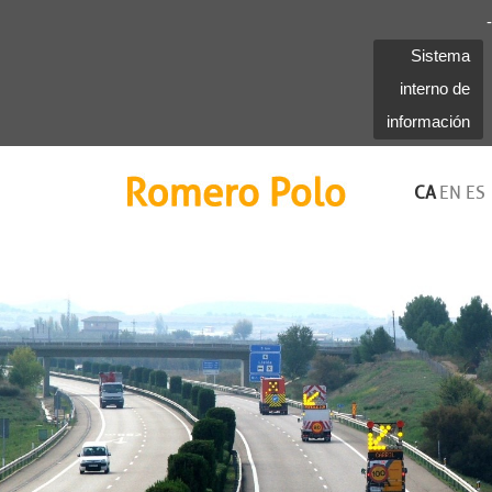
-
Sistema
interno de
información
Romero Polo
CA
EN
ES