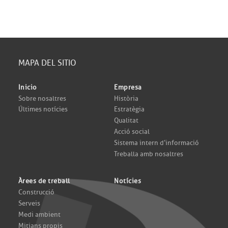
MAPA DEL SITIO
Inicio
Empresa
Sobre nosaltres
Història
Últimes notícies
Estratègia
Qualitat
Acció social
Sistema intern d’informació
Treballa amb nosaltres
Àrees de treball
Notícies
Construcció
Serveis
Medi ambient
Mitjans propis