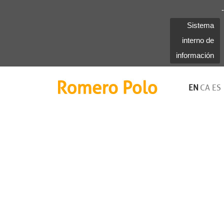
-
Sistema
interno de
información
Romero Polo
EN
CA
ES