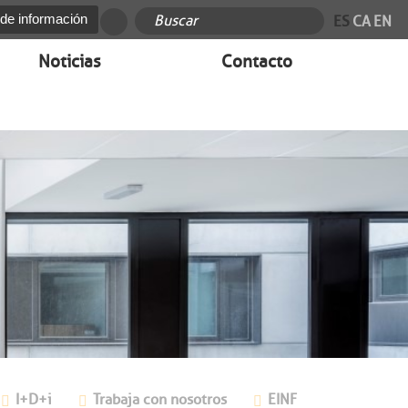
 de información
ES
CA
EN
Noticias
Contacto
I+D+i
Trabaja con nosotros
EINF