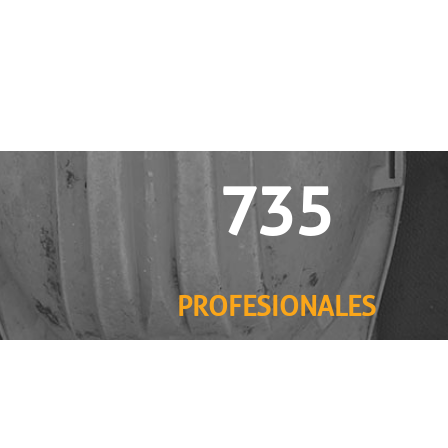
7
3
5
PROFESIONALES