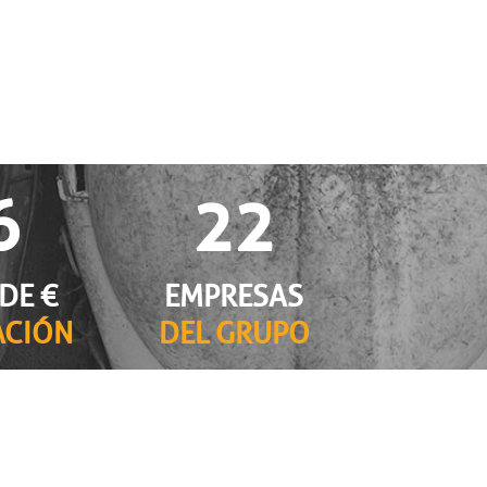
6
2
2
DE €
EMPRESAS
ACIÓN
DEL GRUPO